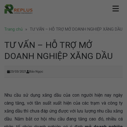
Skip
to
content
Replus
Trang chủ
»
TƯ VẤN – HỖ TRỢ MỞ DOANH NGHIỆP XĂNG DẦU
Giới thiệu
Dịch vụ
Hồ sơ năng lực
Văn phòng ảo
TƯ VẤN – HỖ TRỢ MỞ
Pháp lý
Văn phòng chia sẻ
Thành lập công ty
DOANH NGHIỆP XĂNG DẦU
Coworking Space
Tin tức
Thành lập công ty nước ngoài
Thuê chỗ ngồi làm việc
Văn phòng
Tư vấn pháp lý
Hình ảnh
Văn phòng trọn gói
Doanh nghiệp
23/03/2021
Bảo Ngọc
Bảo hộ thương hiệu
Địa điểm Thành Phố Hồ Chí Minh
Thuê phòng họp
Khuyến mãi
Liên hệ
Địa điểm Hà Nội
Nhượng quyền thương hiệu
Hoạt động
Địa điểm nước ngoài
Văn phòng Hà Nội
Tuyển dụng
Nhu cầu sử dụng xăng dầu của con người hiện nay ngày
càng tăng, với tần suất xuất hiện của các trạm và công ty
xăng dầu thì chưa đáp ứng được với lưu lượng nhu cầu xăng
dầu. Nắm bắt cơ hội nhu cầu đang tăng cao đó, nhiều cá
nhân, tổ chức doanh nghiệp có ý định
mở doanh nghiệp