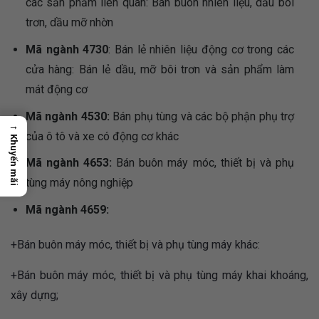
các sản phẩm liên quan: Bán buôn nhiên liệu, dầu bôi
trơn, dầu mỡ nhờn
Mã ngành 4730
: Bán lẻ nhiên liệu động cơ trong các
cửa hàng: Bán lẻ dầu, mỡ bôi trơn và sản phẩm làm
mát động cơ
Mã ngành 4530:
Bán phụ tùng và các bộ phận phụ trợ
→
của ô tô và xe có động cơ khác
Khuyến mãi
Mã ngành 4653:
Bán buôn máy móc, thiết bị và phụ
tùng máy nông nghiệp
Mã ngành 4659:
+Bán buôn máy móc, thiết bị và phụ tùng máy khác:
+Bán buôn máy móc, thiết bị và phụ tùng máy khai khoáng,
xây dựng;