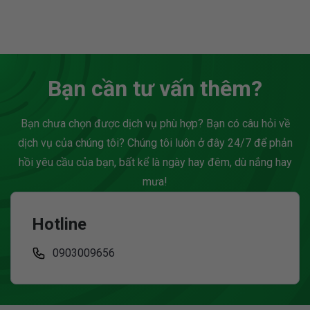
pháp cho hoạt động kinh
thường gặp mà nhiều
doanh mà còn giúp
người mới bắt đầu bán
doanh nghiệp khai thác
hàng online đặt ra là:...
được các...
Bạn cần tư vấn thêm?
Bạn chưa chọn được dịch vụ phù hợp? Bạn có câu hỏi về
dịch vụ của chúng tôi? Chúng tôi luôn ở đây 24/7 để phản
hồi yêu cầu của bạn, bất kể là ngày hay đêm, dù nắng hay
mưa!
Hotline
0903009656