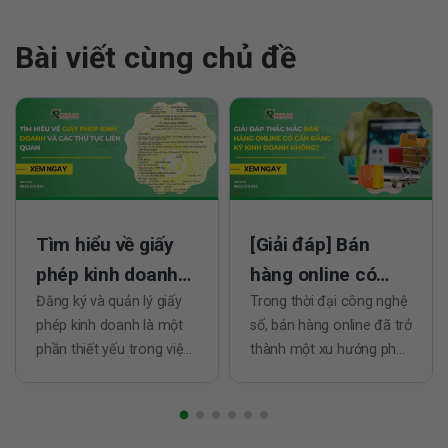
Bài viết cùng chủ đề
Tìm hiểu về giấy
[Giải đáp] Bán
phép kinh doanh
hàng online có
và các thủ tục liên
Đăng ký và quản lý giấy
cần đăng ký kinh
Trong thời đại công nghệ
phép kinh doanh là một
số, bán hàng online đã trở
quan
doanh không?
phần thiết yếu trong việc
thành một xu hướng phổ
khởi nghiệp và vận hành
biến, mở ra nhiều cơ hội
doanh nghiệp tại Việt
kinh doanh cho cả doanh
Nam. Thủ tục này không
nghiệp và cá nhân. Tuy
chỉ đảm bảo tính hợp
nhiên, một câu hỏi