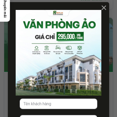
Khuyến mãi
×
28/09/2022
CHO THUÊ ĐỊA ĐIỂM MỞ CÔNG TY HÀ NỘI
Tại sao dịch vụ cho thuê địa điểm mở công ty Hà Nội lại
ra...