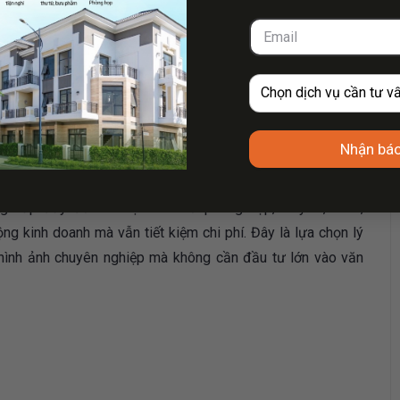
Nhận báo
ces Trần Hưng Đạo mang đến trải nghiệm làm việc chuyên
g cấp đầy đủ các tiện ích như phòng họp, máy in, scan,
ộng kinh doanh mà vẫn tiết kiệm chi phí. Đây là lựa chọn lý
hình ảnh chuyên nghiệp mà không cần đầu tư lớn vào văn