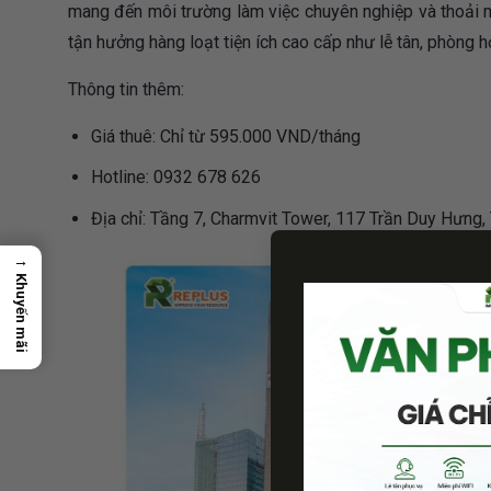
mang đến môi trường làm việc chuyên nghiệp và thoải 
tận hưởng hàng loạt tiện ích cao cấp như lễ tân, phòng h
Thông tin thêm:
Giá thuê: Chỉ từ 595.000 VND/tháng
Hotline: 0932 678 626
Địa chỉ: Tầng 7, Charmvit Tower, 117 Trần Duy Hưng,
→
Khuyến mãi