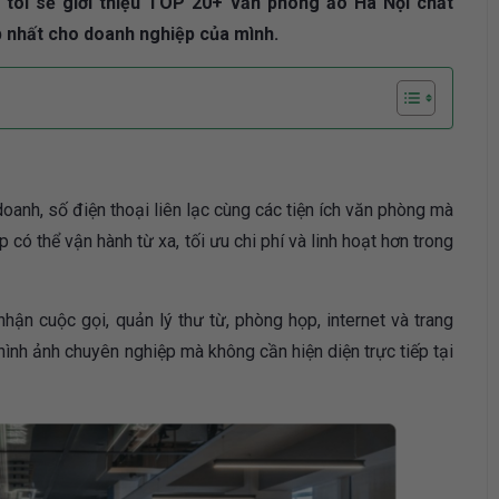
g tôi sẽ giới thiệu TOP 20+ văn phòng ảo Hà Nội chất
p nhất cho doanh nghiệp của mình.
oanh, số điện thoại liên lạc cùng các tiện ích văn phòng mà
có thể vận hành từ xa, tối ưu chi phí và linh hoạt hơn trong
hận cuộc gọi, quản lý thư từ, phòng họp, internet và trang
 hình ảnh chuyên nghiệp mà không cần hiện diện trực tiếp tại