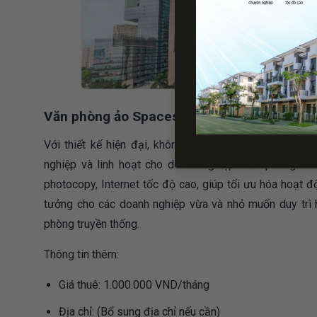
Văn phòng ảo Spaces Trần Hưng Đạo
Với thiết kế hiện đại, không gian mở sáng tạo, Spa
nghiệp và linh hoạt cho doanh nghiệp. Văn phòng cun
photocopy, Internet tốc độ cao, giúp tối ưu hóa hoạt đ
tưởng cho các doanh nghiệp vừa và nhỏ muốn duy trì 
phòng truyền thống.
Thông tin thêm:
Giá thuê: 1.000.000 VND/tháng
Địa chỉ: (Bổ sung địa chỉ nếu cần)