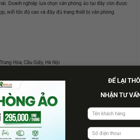
mái. Doanh nghiệp lựa chọn văn phòng ảo tại đây còn được
ọp, wifi tốc độ cao và đầy đủ trang thiết bị văn phòng.
 Trung Hòa, Cầu Giấy, Hà Nội
ĐỂ LẠI TH
NHẬN TƯ VẤN