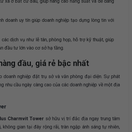
 từ xa ở bất cứ đâu, giúp nâng cao năng suất và dễ dàng
nh doanh uy tín giúp doanh nghiệp tạo dựng lòng tin với
các dịch vụ như lễ tân, phòng họp, hỗ trợ kỹ thuật, giúp
n đầu tư lớn vào cơ sở hạ tầng.
àng đầu, giá rẻ bậc nhất
o doanh nghiệp đặt trụ sở và văn phòng đại diện. Sự phát
g nhu cầu ngày càng cao của các doanh nghiệp về một địa
wer
lus Charmvit Tower
sở hữu vị trí đắc địa ngay trung tâm
, không gian tại đây rộng rãi, tràn ngập ánh sáng tự nhiên,