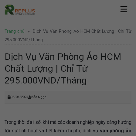
Skip
to
content
Replus
Trang chủ
»
Dịch Vụ Văn Phòng Ảo HCM Chất Lượng | Chỉ Từ
Giới thiệu
Dịch vụ
Hồ sơ năng lực
295.000VND/tháng
Văn phòng ảo
Pháp lý
Văn phòng chia sẻ
Dịch Vụ Văn Phòng Ảo HCM
Thành lập công ty
Coworking Space
Tin tức
Thành lập công ty nước ngoài
Chất Lượng | Chỉ Từ
Thuê chỗ ngồi làm việc
Văn phòng
Tư vấn pháp lý
Hình ảnh
Văn phòng trọn gói
Doanh nghiệp
295.000VND/tháng
Bảo hộ thương hiệu
Địa điểm Thành Phố Hồ Chí Minh
Thuê phòng họp
Khuyến mãi
Liên hệ
Địa điểm Hà Nội
Nhượng quyền thương hiệu
Hoạt động
Địa điểm nước ngoài
Văn phòng Hà Nội
06/04/2024
Bảo Ngọc
Tuyển dụng
Trong thời đại số, khi mà các doanh nghiệp ngày càng hướng
tới sự linh hoạt và tiết kiệm chi phí, dịch vụ
văn phòng ảo