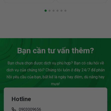
giải pháp đang được
thành khu vực chiến lược
nhiều startup và doanh
của quận Tân Bình (cũ).
nghiệp trẻ ưa chuộng vì
Với hạ tầng đồng bộ, nhịp
khả năng tiết kiệm ngân
sống thương mại sôi
sách và tạo dựng hình
động và dịch vụ ngày
ảnh chuyên nghiệp cho
càng hoàn thiện, nơi đây
thương hiệu. Trong kỷ
đang thu hút đông đảo...
nguyên đề cao sự cơ...
Bạn cần tư vấn thêm?
Bạn chưa chọn được dịch vụ phù hợp? Bạn có câu hỏi về
dịch vụ của chúng tôi? Chúng tôi luôn ở đây 24/7 để phản
hồi yêu cầu của bạn, bất kể là ngày hay đêm, dù nắng hay
mưa!
Hotline
0903009656