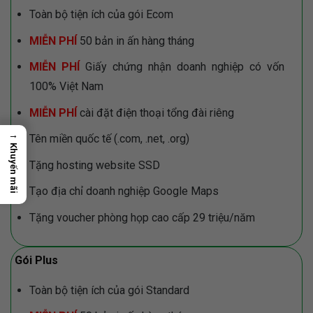
Toàn bộ tiện ích của gói Ecom
MIỄN PHÍ
50 bản in ấn hàng tháng
MIỄN PHÍ
Giấy chứng nhận doanh nghiệp có vốn
100% Việt Nam
MIỄN PHÍ
cài đặt điện thoại tổng đài riêng
→
Tên miền quốc tế (.com, .net, .org)
Khuyến mãi
Tặng hosting website SSD
Tạo địa chỉ doanh nghiệp Google Maps
Tặng voucher phòng họp cao cấp 29 triệu/năm
Gói Plus
Toàn bộ tiện ích của gói Standard