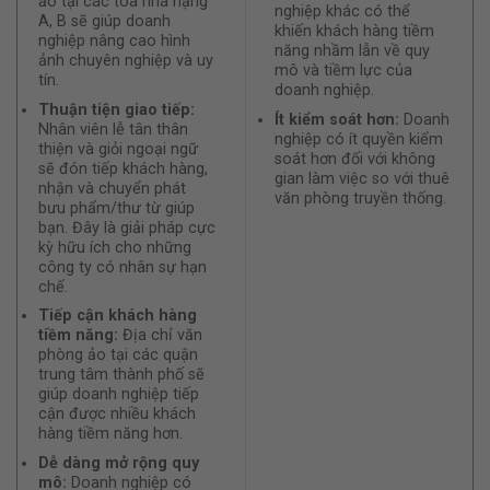
ảo tại các tòa nhà hạng
nghiệp khác có thể
A, B sẽ giúp doanh
khiến khách hàng tiềm
nghiệp nâng cao hình
năng nhầm lẫn về quy
ảnh chuyên nghiệp và uy
mô và tiềm lực của
tín.
doanh nghiệp.
Thuận tiện giao tiếp:
Ít kiểm soát hơn:
Doanh
Nhân viên lễ tân thân
nghiệp có ít quyền kiểm
thiện và giỏi ngoại ngữ
soát hơn đối với không
sẽ đón tiếp khách hàng,
gian làm việc so với thuê
nhận và chuyển phát
văn phòng truyền thống.
bưu phẩm/thư từ giúp
bạn. Đây là giải pháp cực
kỳ hữu ích cho những
công ty có nhân sự hạn
chế.
Tiếp cận khách hàng
tiềm năng:
Địa chỉ văn
phòng ảo tại các quận
trung tâm thành phố sẽ
giúp doanh nghiệp tiếp
cận được nhiều khách
hàng tiềm năng hơn.
Dễ dàng mở rộng quy
mô:
Doanh nghiệp có