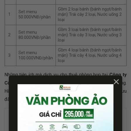
Gồm 2 loại bánh (bánh ngọt/bánh
Set menu
1
mặn) Trái cây 2 loại, Nước uống 2
50.000VNĐ/phần
loại
Gồm 3 loại bánh (bánh ngọt/bánh
Set menu
2
mặn) Trái cây 3 loại, Nước uống 3
80.000VNĐ/phần
loại
Gồm 4 loại bánh (bánh ngọt/bánh
Set menu
3
mặn) Trái cây 4 loại, Nước uống 4
100.000VNĐ/phần
loại
Những tiện ích mà dịch vụ cho thuê phòng họp tại
Công ty
×
Cổ phần Replus
cung cấp chắc chắn sẽ làm bạn hài lòng.
Hãy liên hệ ngay với chúng tôi để nhận các thông tin siêu ưu
đãi về dịch vụ văn phòng mới nhất 2024.