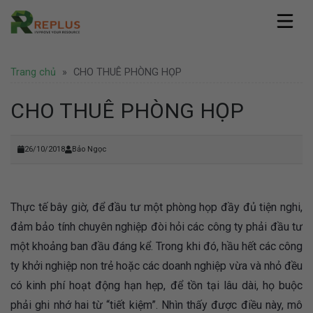
Skip
to
content
Replus
Trang chủ
»
CHO THUÊ PHÒNG HỌP
Giới thiệu
Dịch vụ
Hồ sơ năng lực
Văn phòng ảo
CHO THUÊ PHÒNG HỌP
Pháp lý
Văn phòng chia sẻ
Thành lập công ty
Coworking Space
Tin tức
Thành lập công ty nước ngoài
26/10/2018
Bảo Ngọc
Thuê chỗ ngồi làm việc
Văn phòng
Tư vấn pháp lý
Hình ảnh
Văn phòng trọn gói
Doanh nghiệp
Bảo hộ thương hiệu
Địa điểm Thành Phố Hồ Chí Minh
Thuê phòng họp
Khuyến mãi
Liên hệ
Địa điểm Hà Nội
Nhượng quyền thương hiệu
Thực tế bây giờ, để đầu tư một phòng họp đầy đủ tiện nghi,
Hoạt động
Địa điểm nước ngoài
Văn phòng Hà Nội
Tuyển dụng
đảm bảo tính chuyên nghiệp đòi hỏi các công ty phải đầu tư
một khoảng ban đầu đáng kể. Trong khi đó, hầu hết các công
ty khởi nghiệp non trẻ hoặc các doanh nghiệp vừa và nhỏ đều
có kinh phí hoạt động hạn hẹp, để tồn tại lâu dài, họ buộc
phải ghi nhớ hai từ “tiết kiệm”. Nhìn thấy được điều này, mô