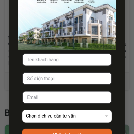
Bảo Ngọc
Nhà biên tập và quản lý đội ngũ sản xuất nội dung tại Replus.
Với hơn 05 năm kinh nghiệm tư vấn và biên tập nội dung sâu
rộng trong lĩnh vực dịch vụ pháp lý và cho thuê văn phòng. Chia
sẻ thông tin giá trị đến khách hàng, đối tác và thu hút hàng triệu
lượt xem.
Bài viết cùng chủ đề