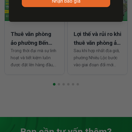
Nhận báo giá
Thuê văn phòng
Lợi thế và rủi ro khi
ảo phường Bến
thuê văn phòng ảo
Thành tại trung
Trong thời đại mà sự linh
phường Nhiêu Lộc
Sau khi hợp nhất địa giới,
hoạt và tiết kiệm luôn
phường Nhiêu Lộc bước
tâm Quận 1 cũ
được đặt lên hàng đầu,
vào giai đoạn đổi mới
văn phòng ảo phường
toàn diện, tạo nền tảng
Bến Thành mở ra cơ hội
thuận lợi cho hoạt động
cho doanh nghiệp hoạt
kinh doanh và thu hút
động hiệu quả mà không
doanh nghiệp. Trong bối
gò bó về không gian hay
cảnh này, dịch vụ văn
chi phí. Tọa lạc tại trung
phòng ảo nổi lên như một
tâm Quận 1...
giải pháp linh hoạt, giúp...
Bạn cần tư vấn thêm?