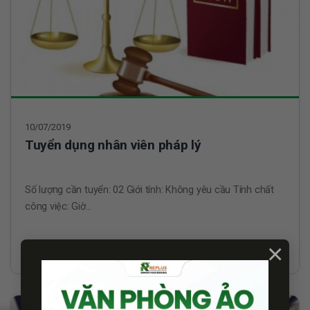
10/07/2019
Tuyển dụng nhân viên pháp lý
Số lượng cần tuyển: 02 Giới tính: Không yêu cầu Tính chất
công việc: Giờ...
×
Xem thêm