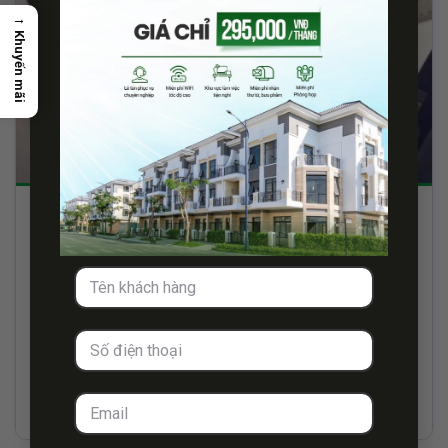
→
Khuyến mãi
10/07/2019
Tuyển dụng Nhân viên thiết kế đồ họa
Thông tin công việc Thu Nhập cơ bản từ 7 – 9 Triệu +
thưởng...
Xem thêm