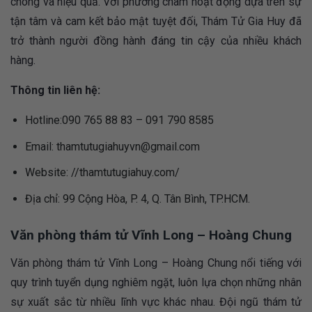
chóng và hiệu quả. Với phương châm hoạt động dựa trên sự
tận tâm và cam kết bảo mật tuyệt đối, Thám Tử Gia Huy đã
trở thành người đồng hành đáng tin cậy của nhiều khách
hàng.
Thông tin liên hệ:
Hotline:090 765 88 83 – 091 790 8585
Email:
thamtutugiahuyvn@gmail.com
Website: //thamtutugiahuy.com/
Địa chỉ: 99 Cộng Hòa, P. 4, Q. Tân Bình, TP.HCM.
Văn phòng thám tử Vĩnh Long
–
Hoàng Chung
Văn phòng thám tử Vĩnh Long – Hoàng Chung nổi tiếng với
quy trình tuyển dụng nghiêm ngặt, luôn lựa chọn những nhân
sự xuất sắc từ nhiều lĩnh vực khác nhau. Đội ngũ thám tử