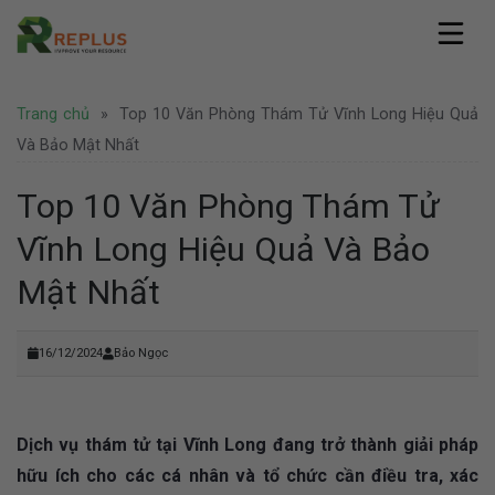
Skip
to
content
Replus
Trang chủ
»
Top 10 Văn Phòng Thám Tử Vĩnh Long Hiệu Quả
Giới thiệu
Dịch vụ
Hồ sơ năng lực
Và Bảo Mật Nhất
Văn phòng ảo
Pháp lý
Văn phòng chia sẻ
Top 10 Văn Phòng Thám Tử
Thành lập công ty
Coworking Space
Tin tức
Thành lập công ty nước ngoài
Vĩnh Long Hiệu Quả Và Bảo
Thuê chỗ ngồi làm việc
Văn phòng
Tư vấn pháp lý
Hình ảnh
Văn phòng trọn gói
Doanh nghiệp
Mật Nhất
Bảo hộ thương hiệu
Địa điểm Thành Phố Hồ Chí Minh
Thuê phòng họp
Khuyến mãi
Liên hệ
Địa điểm Hà Nội
Nhượng quyền thương hiệu
Hoạt động
Địa điểm nước ngoài
Văn phòng Hà Nội
16/12/2024
Bảo Ngọc
Tuyển dụng
Dịch vụ thám tử tại Vĩnh Long đang trở thành giải pháp
hữu ích cho các cá nhân và tổ chức cần điều tra, xác