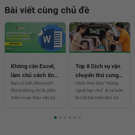
Bài viết cùng chủ đề
Không cần Excel,
Top 8 Dịch vụ vận
làm chủ cách tính
chuyển thú cưng
tổng trong Word
Bạn có biết, Microsoft
tại TPHCM đáng
Hành trình đưa "những
Word không chỉ là phần
người bạn nhỏ" đi xa luôn
mau lẹ
tin nhất
mềm soạn thảo văn bản
là một bài toán khó với
quen thuộc mà còn là
bất kỳ chủ nuôi nào.
công cụ hỗ trợ tuyệt vời
Không chỉ đơn giản là
cho các phép tính đơn
việc di chuyển, đó còn là
giản nhờ cách tính tổng
câu chuyện về sự an
trong Word. Ngay trong
toàn, sức khỏe và tâm lý