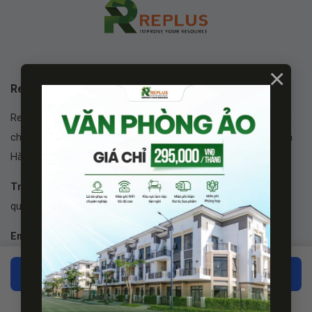
×
Replus Office
Replus là một trong những thương hiệu dẫn đầu trong lĩnh vực
cho thuê văn phòng, địa chỉ đăng ký kinh doanh tại TP.HCM và
Hà Nội.
Trụ sở:
Vincom Center 72 Lê Thánh Tôn, phường Bến Nghé,
quận 1, TP.HCM
Email:
info@replus.vn
Điện thoại:
0903.009.656
Liên hệ với chúng tôi
Liên Kết