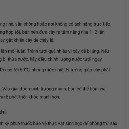
ong nhà, văn phòng hoặc nơi không có ánh nắng trực tiếp.
ang hợp tốt, bạn nên đưa cây ra tắm nắng nhẹ 1–2 lần
ay gắt khiến cây dễ cháy lá.
lần mỗi tuần. Tránh tưới quá nhiều vì cây dễ bị úng. Nếu
g bị thừa nước, hãy điều chỉnh lượng nước tưới ngay.
độ cao tới 60°C, nhưng mức nhiệt lý tưởng giúp cây phát
 Vào giai đoạn sinh trưởng mạnh, bạn có thể bón nhẹ
à rễ phát triển khỏe mạnh hơn.
khí
định kỳ phun thuốc bảo vệ thực vật sinh học để phòng trừ sâu