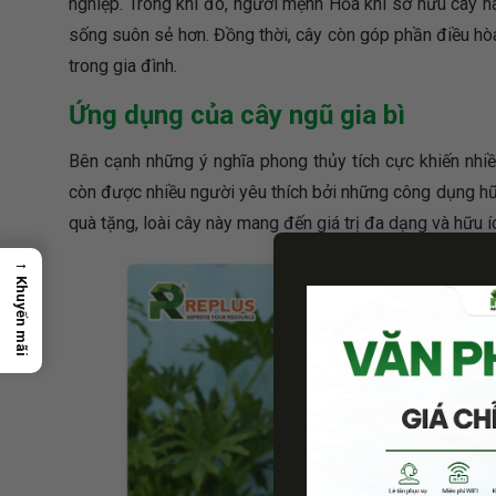
nghiệp. Trong khi đó, người mệnh Hỏa khi sở hữu cây n
sống suôn sẻ hơn. Đồng thời, cây còn góp phần điều hòa
trong gia đình.
Ứng dụng của cây ngũ gia bì
Bên cạnh những ý nghĩa phong thủy tích cực khiến nhiều
còn được nhiều người yêu thích bởi những công dụng hữu
quà tặng, loài cây này mang đến giá trị đa dạng và hữu í
→
Khuyến mãi