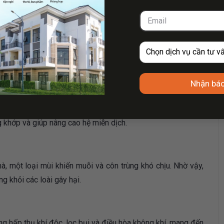
Nhận báo
ự nhiên giúp tăng cường sức khỏe. Rễ và thân cây có tác
g khớp và giúp nâng cao hệ miễn dịch.
, một loại mùi khiến muỗi và côn trùng khó chịu. Nhờ vậy,
g khỏi các loài gây hại.
ng hấp thụ khí độc, lọc bụi và điều hòa không khí, mang đến