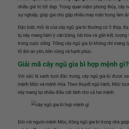
nhiều giá trị tốt đẹp. Trong quan niệm phong thủy, cây 
sự nghiệp, giúp gia chủ gặp nhiều may mắn trong làm ăn
Đặc biệt, mỗi lá của cây ngũ gia bì thường có 5 thùy, 
tụ này mang hàm ý cân bằng, hài hòa và gắn kết, tượng 
trong cuộc sống. Trồng cây ngũ gia bì không chỉ mang l
tổ ấm an yên, bền vững và hạnh phúc.
Giải mã cây ngũ gia bì hợp mệnh gì
Với sắc lá xanh tươi đặc trưng, cây ngũ gia bì được x
mệnh Mộc và mệnh Hỏa. Theo thuyết ngũ hành, Mộc tươn
này mang lại nhiều điều cát lành cho cả hai mệnh.
Đối với người mệnh Mộc, trồng ngũ gia bì trong nhà giúp 