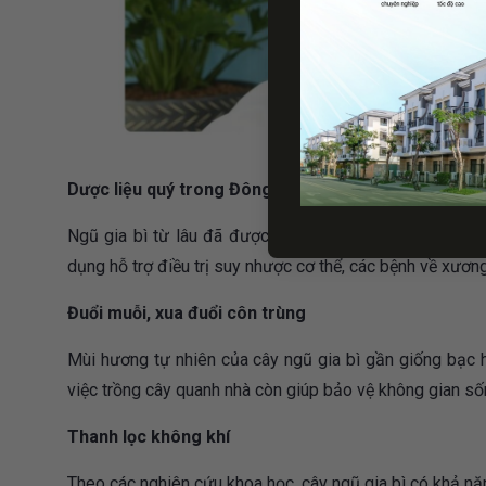
Dược liệu quý trong Đông y
Ngũ gia bì từ lâu đã được sử dụng như một vị thuốc t
dụng hỗ trợ điều trị suy nhược cơ thể, các bệnh về xươn
Đuổi muỗi, xua đuổi côn trùng
Mùi hương tự nhiên của cây ngũ gia bì gần giống bạc hà
việc trồng cây quanh nhà còn giúp bảo vệ không gian sốn
Thanh lọc không khí
Theo các nghiên cứu khoa học, cây ngũ gia bì có khả nă