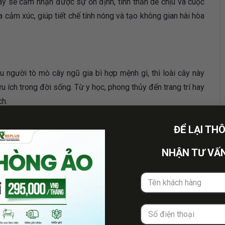
ày sẽ cảm nhận được sự ổn định, tinh thần dễ chịu và cuộc
 cảm xúc, giúp tiết chế tính nóng và tạo không gian hài hòa
 người tò mò cây ngũ gia bì hợp mệnh gì, thì loài cây này
 ích trong đời sống. Từ y học, phong thủy đến trang trí hay
ch.
ĐỂ LẠI TH
NHẬN TƯ VẤN