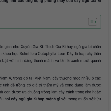
 cũng như các ứng dụng phong thủy của cây Ngũ Gia Bì
n gian như Xuyên Gia Bì, Thích Gia Bì hay ngũ gia bì chân
n khoa học Schefflera Octophylla Lour. Đây là loại cây thân
i bật với hình dáng thanh mảnh và tán lá xanh mướt quanh
Nam Á, trong đó tại Việt Nam, cây thường mọc nhiều ở các
 tính dễ trồng, có giá trị thẩm mỹ và công dụng làm dược
n mà còn được ưa chuộng trồng làm cây cảnh trong nhà hoặc
câu hỏi
cây ngũ gia bì hợp mệnh gì
với mong muốn sở hữu