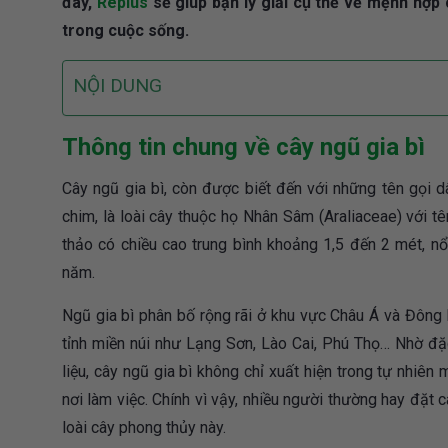
đây,
Replus
sẽ giúp bạn lý giải cụ thể về mệnh hợp
trong cuộc sống.
NỘI DUNG
Thông tin chung về cây ngũ gia bì
Cây ngũ gia bì, còn được biết đến với những tên gọi dâ
chim, là loài cây thuộc họ Nhân Sâm (Araliaceae) với tê
thảo có chiều cao trung bình khoảng 1,5 đến 2 mét, nổ
năm.
Ngũ gia bì phân bố rộng rãi ở khu vực Châu Á và Đông 
tỉnh miền núi như Lạng Sơn, Lào Cai, Phú Thọ… Nhờ đặc
liệu, cây ngũ gia bì không chỉ xuất hiện trong tự nhiê
nơi làm việc. Chính vì vậy, nhiều người thường hay đặt 
loài cây phong thủy này.