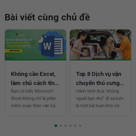
Bài viết cùng chủ đề
Không cần Excel,
Top 8 Dịch vụ vận
làm chủ cách tính
chuyển thú cưng
tổng trong Word
Bạn có biết, Microsoft
tại TPHCM đáng
Hành trình đưa "những
Word không chỉ là phần
người bạn nhỏ" đi xa luôn
mau lẹ
tin nhất
mềm soạn thảo văn bản
là một bài toán khó với
quen thuộc mà còn là
bất kỳ chủ nuôi nào.
công cụ hỗ trợ tuyệt vời
Không chỉ đơn giản là
cho các phép tính đơn
việc di chuyển, đó còn là
giản nhờ cách tính tổng
câu chuyện về sự an