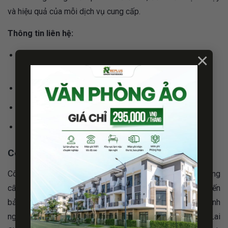
và hiệu quả của mỗi dịch vụ cung cấp.
Thông tin liên hệ:
×
Địa chỉ: 348 P. Kim Ngưu, Minh Khai, Hai Bà Trưng, Hà
Nội
Hotline/Zalo: 0899236518
Email:
Thamtutuminhlong@gmail.com
Website: //www.thamtuminhlong.com/
Công ty thám tử An Long
Công ty thám tử An Long là một đơn vị uy tín, chuyên cung
cấp dịch vụ điều tra và giải quyết các vấn đề liên quan đến
bảo mật thông tin tại Lai Châu. Với đội ngũ thám tử giàu kinh
nghiệm và được đào tạo chuyên sâu, công ty thám tử Lai