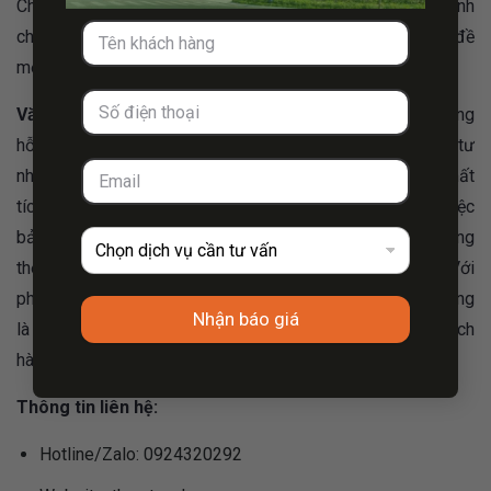
Châu cam kết cung cấp các dịch vụ điều tra chính xác, nhanh
chóng và hiệu quả, giúp khách hàng giải quyết mọi vấn đề
một cách hợp pháp và bảo mật.
Văn phòng thám tử Lai Châu
của An Long luôn sẵn sàng
hỗ trợ khách hàng với các dịch vụ đa dạng như điều tra tư
nhân, xác minh thông tin, theo dõi, và tìm kiếm người mất
tích. Công ty thám tử Lai Châu – An Long chú trọng đến việc
bảo vệ quyền lợi và quyền riêng tư của khách hàng, đồng
thời luôn đặt lợi ích của khách hàng lên hàng đầu. Với
phương châm hoạt động tận tâm và chuyên nghiệp, An Long
Nhận báo giá
là sự lựa chọn tin cậy cho mọi nhu cầu điều tra của khách
hàng.
Thông tin liên hệ:
Hotline/Zalo: 0924320292