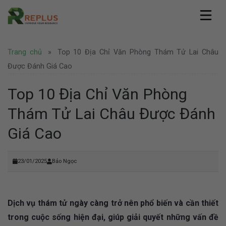
Skip
to
content
Replus
Trang chủ
»
Top 10 Địa Chỉ Văn Phòng Thám Tử Lai Châu
Giới thiệu
Dịch vụ
Hồ sơ năng lực
Được Đánh Giá Cao
Văn phòng ảo
Pháp lý
Văn phòng chia sẻ
Top 10 Địa Chỉ Văn Phòng
Thành lập công ty
Coworking Space
Tin tức
Thành lập công ty nước ngoài
Thám Tử Lai Châu Được Đánh
Thuê chỗ ngồi làm việc
Văn phòng
Tư vấn pháp lý
Hình ảnh
Văn phòng trọn gói
Doanh nghiệp
Giá Cao
Bảo hộ thương hiệu
Địa điểm Thành Phố Hồ Chí Minh
Thuê phòng họp
Khuyến mãi
Liên hệ
Địa điểm Hà Nội
Nhượng quyền thương hiệu
Hoạt động
Địa điểm nước ngoài
Văn phòng Hà Nội
23/01/2025
Bảo Ngọc
Tuyển dụng
Dịch vụ thám tử ngày càng trở nên phổ biến và cần thiết
trong cuộc sống hiện đại, giúp giải quyết những vấn đề