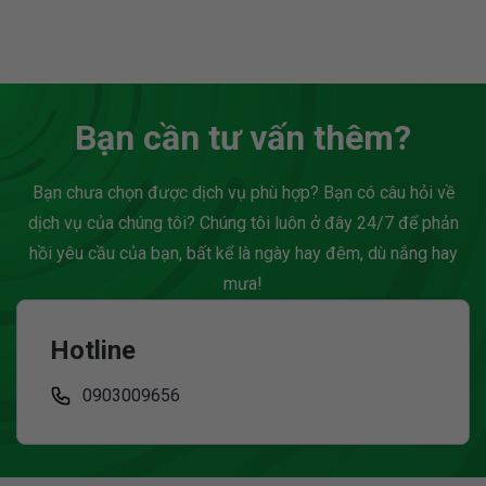
trong Word. Ngay trong
toàn, sức khỏe và tâm lý
bản thảo, bạn hoàn toàn
của thú cưng. Tại một đô
dễ dàng thực hiện phép
thị...
tính...
Bạn cần tư vấn thêm?
Bạn chưa chọn được dịch vụ phù hợp? Bạn có câu hỏi về
dịch vụ của chúng tôi? Chúng tôi luôn ở đây 24/7 để phản
hồi yêu cầu của bạn, bất kể là ngày hay đêm, dù nắng hay
mưa!
Hotline
0903009656