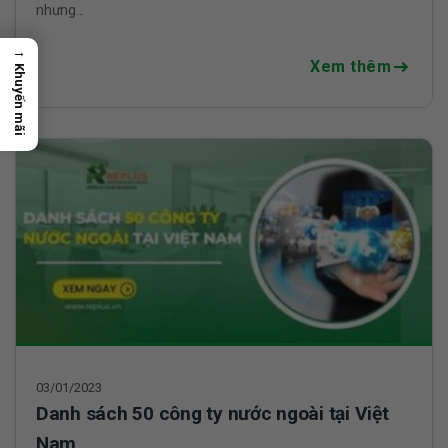
nhưng...
→
Xem thêm
Khuyến mãi
03/01/2023
Danh sách 50 công ty nước ngoài tại Việt
Nam