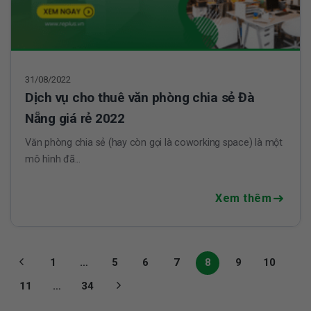
31/08/2022
Dịch vụ cho thuê văn phòng chia sẻ Đà
Nẵng giá rẻ 2022
Văn phòng chia sẻ (hay còn gọi là coworking space) là một
mô hình đã...
Xem thêm
1
…
5
6
7
8
9
10
11
…
34