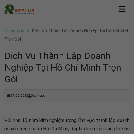
Skip
to
content
Replus
Trang chủ
»
Dịch Vụ Thành Lập Doanh Nghiệp Tại Hồ Chí Minh
Giới thiệu
Dịch vụ
Hồ sơ năng lực
Trọn Gói
Văn phòng ảo
Pháp lý
Văn phòng chia sẻ
Dịch Vụ Thành Lập Doanh
Thành lập công ty
Coworking Space
Tin tức
Thành lập công ty nước ngoài
Nghiệp Tại Hồ Chí Minh Trọn
Thuê chỗ ngồi làm việc
Văn phòng
Tư vấn pháp lý
Hình ảnh
Văn phòng trọn gói
Doanh nghiệp
Gói
Bảo hộ thương hiệu
Địa điểm Thành Phố Hồ Chí Minh
Thuê phòng họp
Khuyến mãi
Liên hệ
Địa điểm Hà Nội
Nhượng quyền thương hiệu
Hoạt động
Địa điểm nước ngoài
Văn phòng Hà Nội
27/06/2023
Bảo Ngọc
Tuyển dụng
Với hơn 10 năm kinh nghiệm trong lĩnh vực thành lập doanh
nghiệp trọn gói tại Hồ Chí Minh, Replus luôn sẵn sàng hướng