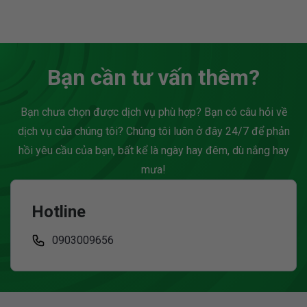
pháp cho hoạt động kinh
thường gặp mà nhiều
doanh mà còn giúp
người mới bắt đầu bán
doanh nghiệp khai thác
hàng online đặt ra là:...
được các...
Bạn cần tư vấn thêm?
Bạn chưa chọn được dịch vụ phù hợp? Bạn có câu hỏi về
dịch vụ của chúng tôi? Chúng tôi luôn ở đây 24/7 để phản
hồi yêu cầu của bạn, bất kể là ngày hay đêm, dù nắng hay
mưa!
Hotline
0903009656