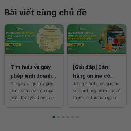
Bài viết cùng chủ đề
Tìm hiểu về giấy
[Giải đáp] Bán
phép kinh doanh
hàng online có
và các thủ tục liên
Đăng ký và quản lý giấy
cần đăng ký kinh
Trong thời đại công nghệ
phép kinh doanh là một
số, bán hàng online đã trở
quan
doanh không?
phần thiết yếu trong việc
thành một xu hướng phổ
khởi nghiệp và vận hành
biến, mở ra nhiều cơ hội
doanh nghiệp tại Việt
kinh doanh cho cả doanh
Nam. Thủ tục này không
nghiệp và cá nhân. Tuy
chỉ đảm bảo tính hợp
nhiên, một câu hỏi