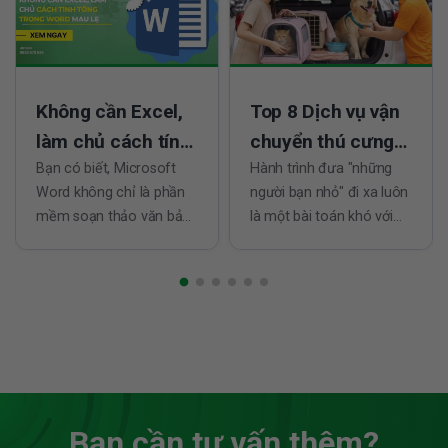
Không cần Excel,
Top 8 Dịch vụ vận
làm chủ cách tính
chuyển thú cưng
tổng trong Word
Bạn có biết, Microsoft
tại TPHCM đáng
Hành trình đưa "những
Word không chỉ là phần
người bạn nhỏ" đi xa luôn
mau lẹ
tin nhất
mềm soạn thảo văn bản
là một bài toán khó với
quen thuộc mà còn là
bất kỳ chủ nuôi nào.
công cụ hỗ trợ tuyệt vời
Không chỉ đơn giản là
cho các phép tính đơn
việc di chuyển, đó còn là
giản nhờ cách tính tổng
câu chuyện về sự an
trong Word. Ngay trong
toàn, sức khỏe và tâm lý
bản thảo, bạn hoàn toàn
của thú cưng. Tại một đô
dễ dàng thực hiện phép
thị...
tính...
Bạn cần tư vấn thêm?