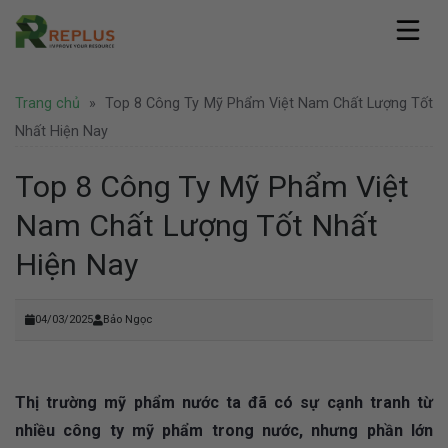
Skip
to
content
Replus
Trang chủ
»
Top 8 Công Ty Mỹ Phẩm Việt Nam Chất Lượng Tốt
Giới thiệu
Dịch vụ
Hồ sơ năng lực
Nhất Hiện Nay
Văn phòng ảo
Pháp lý
Văn phòng chia sẻ
Top 8 Công Ty Mỹ Phẩm Việt
Thành lập công ty
Coworking Space
Tin tức
Thành lập công ty nước ngoài
Nam Chất Lượng Tốt Nhất
Thuê chỗ ngồi làm việc
Văn phòng
Tư vấn pháp lý
Hình ảnh
Văn phòng trọn gói
Doanh nghiệp
Hiện Nay
Bảo hộ thương hiệu
Địa điểm Thành Phố Hồ Chí Minh
Thuê phòng họp
Khuyến mãi
Liên hệ
Địa điểm Hà Nội
Nhượng quyền thương hiệu
Hoạt động
Địa điểm nước ngoài
Văn phòng Hà Nội
04/03/2025
Bảo Ngọc
Tuyển dụng
Thị trường mỹ phẩm nước ta đã có sự cạnh tranh từ
nhiều công ty mỹ phẩm trong nước, nhưng phần lớn