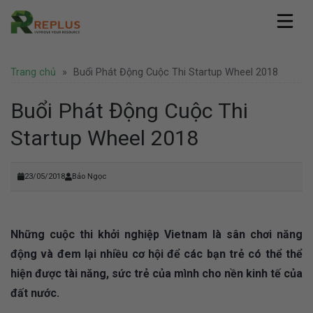
Skip
to
content
Replus
Trang chủ
»
Buổi Phát Động Cuộc Thi Startup Wheel 2018
Giới thiệu
Dịch vụ
Hồ sơ năng lực
Văn phòng ảo
Buổi Phát Động Cuộc Thi
Pháp lý
Văn phòng chia sẻ
Thành lập công ty
Startup Wheel 2018
Coworking Space
Tin tức
Thành lập công ty nước ngoài
Thuê chỗ ngồi làm việc
Văn phòng
Tư vấn pháp lý
Hình ảnh
Văn phòng trọn gói
Doanh nghiệp
23/05/2018
Bảo Ngọc
Bảo hộ thương hiệu
Địa điểm Thành Phố Hồ Chí Minh
Thuê phòng họp
Khuyến mãi
Liên hệ
Địa điểm Hà Nội
Nhượng quyền thương hiệu
Hoạt động
Địa điểm nước ngoài
Văn phòng Hà Nội
Tuyển dụng
Những cuộc thi khởi nghiệp Vietnam là sân chơi năng
động và đem lại nhiều cơ hội để các bạn trẻ có thể thể
hiện được tài năng, sức trẻ của mình cho nền kinh tế của
đất nước.