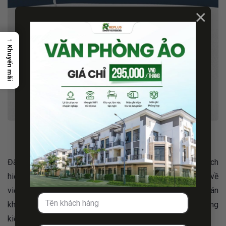
×
→
Khuyến mãi
startup
Đây cũng là hoạt động thiết thực nhằm hưởng ứng một cách
hiệu quả Nghị quyết Đại hội Đoàn Thành phố Hồ Chí Minh về
việc hỗ trợ các doanh nghiệp khởi nghiệp sáng tạo, các dự án
khởi nghiệp và tìm kiếm các sáng kiến, ứng dụng các sáng
kiến vào thực tiễn…