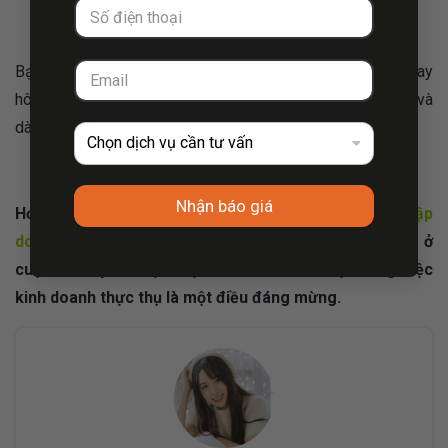
Bạn còn chần chừ gì nữa, hãy
thành lập doanh nghiệp
ngay
hôm nay để tham gia Cuộc thi khởi nghiệp Vietnam 2018 và
dành được những giải thưởng giá trị.
Nhận báo giá
Hơn nữa, từ năm 2018 là
thời điểm vàng để thành lập
doanh nghiệp
, nên việc đưa các ý tưởng kinh doanh ở
cuộc thi này và hiện thực hóa nó thành một công việc
kinh doanh thực thụ là một điều đáng mừng.