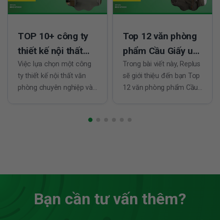
TOP 10+ công ty
Top 12 văn phòng
thiết kế nội thất
phẩm Cầu Giấy uy
văn phòng đẹp,
Việc lựa chọn một công
tín, giá rẻ bất ngờ
Trong bài viết này, Replus
ty thiết kế nội thất văn
sẽ giới thiệu đến bạn Top
trọn gói
phòng chuyên nghiệp và
12 văn phòng phẩm Cầu
hiện đại là bước quan
Giấy giá rẻ bất ngờ, nơi
trọng giúp doanh nghiệp
bạn có thể tìm thấy
tạo ra không gian làm
những sản phẩm chất
việc hiệu quả, thúc đẩy
lượng mà không lo về giá.
sự sáng tạo và tinh thần
Với sự đa dạng và phong
làm việc của nhân viên.
phú, văn phòng phẩm
Trên thị trường hiện nay,...
Cầu Giấy đáp...
Bạn cần tư vấn thêm?