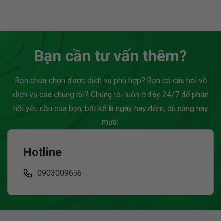
trong Word. Ngay trong
toàn, sức khỏe và tâm lý
bản thảo, bạn hoàn toàn
của thú cưng. Tại một đô
dễ dàng thực hiện phép
thị...
tính...
Bạn cần tư vấn thêm?
Bạn chưa chọn được dịch vụ phù hợp? Bạn có câu hỏi về
dịch vụ của chúng tôi? Chúng tôi luôn ở đây 24/7 để phản
hồi yêu cầu của bạn, bất kể là ngày hay đêm, dù nắng hay
mưa!
Hotline
0903009656