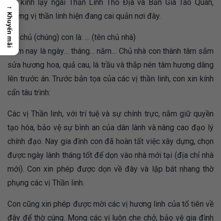
xin kính lạy ngài Thần Linh Thổ Địa và Bản Gia Táo Quân,
→
những vị thần linh hiện đang cai quản nơi đây.
Khuyến mãi
Tín chủ (chúng) con là: … (tên chủ nhà)
Hôm nay là ngày… tháng… năm… Chủ nhà con thành tâm sắm
sửa hương hoa, quả cau, lá trầu và thắp nén tâm hương dâng
lên trước án. Trước bản tọa của các vị thần linh, con xin kính
cẩn tâu trình:
Các vị Thần linh, với trí tuệ và sự chính trực, nắm giữ quyền
tạo hóa, bảo vệ sự bình an của dân lành và nâng cao đạo lý
chính đạo. Nay gia đình con đã hoàn tất việc xây dựng, chọn
được ngày lành tháng tốt để dọn vào nhà mới tại (địa chỉ nhà
mới). Con xin phép được dọn về đây và lập bát nhang thờ
phụng các vị Thần linh.
Con cũng xin phép được mời các vị hương linh của tổ tiên về
đây để thờ cúng. Mong các vị luôn che chở, bảo vệ gia đình