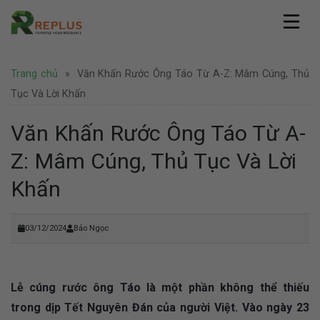
Skip
to
content
Replus
Trang chủ
»
Văn Khấn Rước Ông Táo Từ A-Z: Mâm Cúng, Thủ
Giới thiệu
Dịch vụ
Hồ sơ năng lực
Tục Và Lời Khấn
Văn phòng ảo
Pháp lý
Văn phòng chia sẻ
Văn Khấn Rước Ông Táo Từ A-
Thành lập công ty
Coworking Space
Tin tức
Thành lập công ty nước ngoài
Z: Mâm Cúng, Thủ Tục Và Lời
Thuê chỗ ngồi làm việc
Văn phòng
Tư vấn pháp lý
Hình ảnh
Văn phòng trọn gói
Doanh nghiệp
Khấn
Bảo hộ thương hiệu
Địa điểm Thành Phố Hồ Chí Minh
Thuê phòng họp
Khuyến mãi
Liên hệ
Địa điểm Hà Nội
Nhượng quyền thương hiệu
Hoạt động
Địa điểm nước ngoài
Văn phòng Hà Nội
03/12/2024
Bảo Ngọc
Tuyển dụng
Lễ cúng rước ông Táo là một phần không thể thiếu
trong dịp Tết Nguyên Đán của người Việt. Vào ngày 23