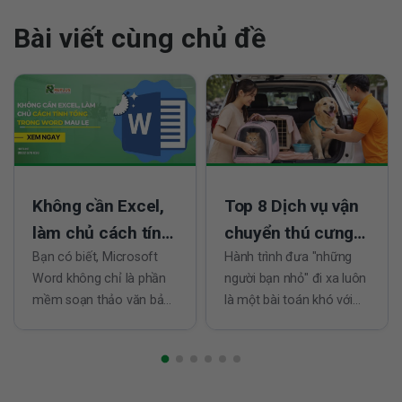
Bài viết cùng chủ đề
Không cần Excel,
Top 8 Dịch vụ vận
làm chủ cách tính
chuyển thú cưng
tổng trong Word
Bạn có biết, Microsoft
tại TPHCM đáng
Hành trình đưa "những
Word không chỉ là phần
người bạn nhỏ" đi xa luôn
mau lẹ
tin nhất
mềm soạn thảo văn bản
là một bài toán khó với
quen thuộc mà còn là
bất kỳ chủ nuôi nào.
công cụ hỗ trợ tuyệt vời
Không chỉ đơn giản là
cho các phép tính đơn
việc di chuyển, đó còn là
giản nhờ cách tính tổng
câu chuyện về sự an