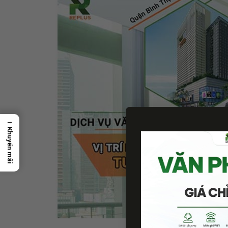
→
Khuyến mãi
Văn phòng tiện ích 