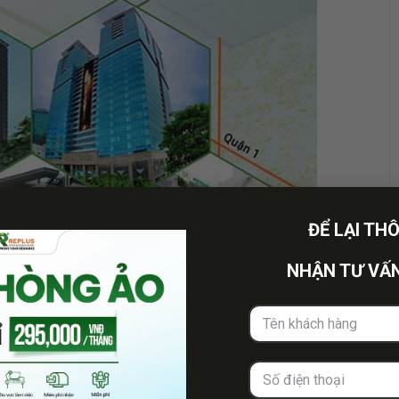
ĐỂ LẠI TH
NHẬN TƯ VẤN
tại những tòa nhà hạng A