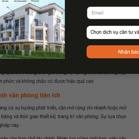
n bộ mặt của doanh nghiệp để đón tiếp khách hàng hay đối
n vô cùng quan trọng cũng là bước đầu tiên mà khiến khách
Nhận báo
ỏ thời gian và chi phí để đào tạo đội ngũ này một cách
ng quá trình đang đào giở dang họ lại nghỉ và doanh nghiệp
iền phức và không chắc có được hiệu quả cao.
nh văn phòng tiện ích
ang có xu hướng phát triển, cần mở rộng chi nhánh hoặc mở
bằng và thời gian thiết kế, trang trí văn phòng. Sự lựa chọn
hiệp này.
ày còn hạn chế tài chính. Nhân lực cũng giới hạn, việc xây