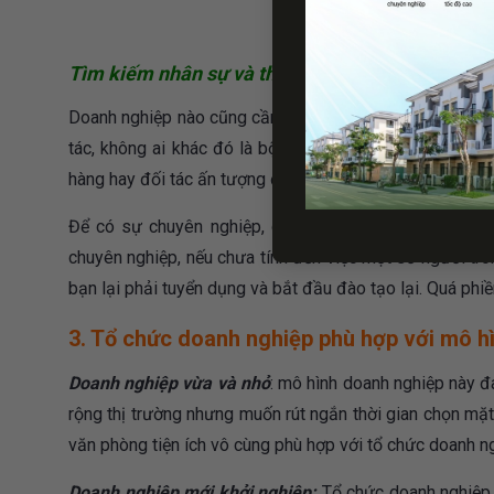
Tìm kiếm nhân sự và thời gian đào tạo
Doanh nghiệp nào cũng cần có bộ phận nhân sự đại diệ
tác, không ai khác đó là bộ phận lễ tân. Đội ngũ lễ tâ
hàng hay đối tác ấn tượng đẹp với doanh nghiệp.
Để có sự chuyên nghiệp, doanh nghiệp bạn cần phải b
chuyên nghiệp, nếu chưa tính đến việc một số người tro
bạn lại phải tuyển dụng và bắt đầu đào tạo lại. Quá ph
3. Tổ chức doanh nghiệp phù hợp với mô hì
Doanh nghiệp vừa và nhỏ
: mô hình doanh nghiệp này đ
rộng thị trường nhưng muốn rút ngắn thời gian chọn mặt 
văn phòng tiện ích vô cùng phù hợp với tổ chức doanh ng
Doanh nghiệp mới khởi nghiệp:
Tổ chức doanh nghiệp n