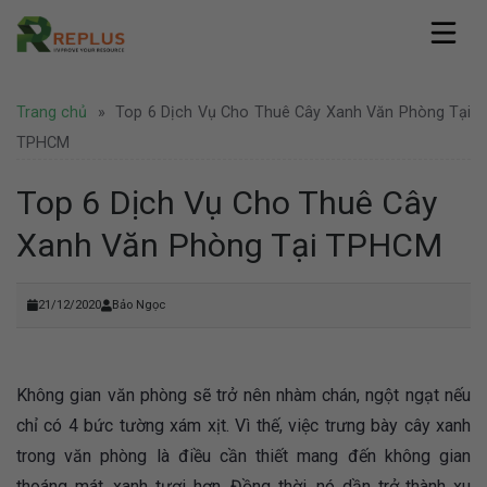
Skip
to
content
Replus
Trang chủ
»
Top 6 Dịch Vụ Cho Thuê Cây Xanh Văn Phòng Tại
Giới thiệu
Dịch vụ
Hồ sơ năng lực
TPHCM
Văn phòng ảo
Pháp lý
Văn phòng chia sẻ
Top 6 Dịch Vụ Cho Thuê Cây
Thành lập công ty
Coworking Space
Tin tức
Thành lập công ty nước ngoài
Xanh Văn Phòng Tại TPHCM
Thuê chỗ ngồi làm việc
Văn phòng
Tư vấn pháp lý
Hình ảnh
Văn phòng trọn gói
Doanh nghiệp
Bảo hộ thương hiệu
Địa điểm Thành Phố Hồ Chí Minh
Thuê phòng họp
Khuyến mãi
Liên hệ
21/12/2020
Bảo Ngọc
Địa điểm Hà Nội
Nhượng quyền thương hiệu
Hoạt động
Địa điểm nước ngoài
Văn phòng Hà Nội
Tuyển dụng
Không gian văn phòng sẽ trở nên nhàm chán, ngột ngạt nếu
chỉ có 4 bức tường xám xịt. Vì thế, việc trưng bày cây xanh
trong văn phòng là điều cần thiết mang đến không gian
thoáng mát, xanh tươi hơn. Đồng thời, nó dần trở thành xu