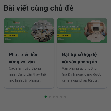
Bài viết cùng chủ đề
Phát triển bền
Đặt trụ sở hợp lệ
vững với văn
với văn phòng ảo
phòng ảo phường
Cách làm việc thông
phường Gia Định
Văn phòng ảo phường
minh đang dần thay thế
Gia Định ngày càng được
Tân Sơn Hòa
mô hình văn phòng
xem là giải pháp tối ưu
truyền thống vốn tốn kém
các cá nhân và tổ chức
và thiếu linh hoạt. Trong
đang muốn cắt giảm chi
bối cảnh đó, văn phòng
phí nhưng vẫn sở hữu địa
ảo phường Tân Sơn Hòa
chỉ kinh doanh hợp pháp,
nổi lên nhờ vị trí trung
chuyên nghiệp và đáng