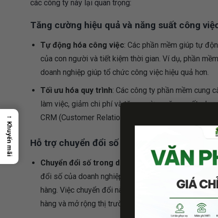
các công ty này lại quan trọng:
Tăng cường hiệu quả và năng suất công việ
Tự động hóa công việc
: Các phần mềm giúp tự động 
của con người và tiết kiệm thời gian. Ví dụ, phần mề
doanh nghiệp giúp tổ chức công việc hiệu quả hơn.
Tối ưu hóa quy trình
: Các công ty phần mềm cung cấ
làm việc, giảm chi phí và tăng cường năng suất, nh
→
CRM (Customer Relationship Management).
Khuyến mãi
Hỗ trợ chuyển đổi số
Chuyển đổi số trong doanh nghiệp
: Các công ty p
đổi số của doanh nghiệp, giúp các công ty áp dụng c
hàng. Việc chuyển đổi này không chỉ giúp doanh nghiệ
hàng và mở rộng thị trường.