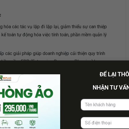
c
hóa các tác vụ lặp đi lặp lại, giảm thiểu sự can thiệp
m kế toán tự động hóa việc tính toán, phần mềm quản lý
p các giải pháp giúp doanh nghiệp cải thiện quy trình
ư phần mềm ERP (Enterprise Resource Planning) hay
ĐỂ LẠI TH
NHẬN TƯ VẤN
hần mềm đóng vai trò then chốt trong quá trình chuyển
ông nghệ vào các hoạt động quản lý, sản xuất và bán
p tối ưu hóa chi phí mà còn cải thiện trải nghiệm khách