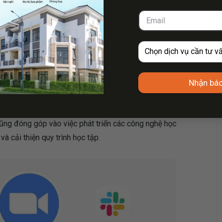
ông nghệ, đặc biệt là SaaS (Software as a Service), tạo
p nhỏ và vừa dễ dàng tiếp cận các công nghệ tiên tiến mà
hát triển các nền tảng học trực tuyến như Zoom, Moodle,
Nhận báo
ếp cận giáo dục từ xa, giảm bớt rào cản về khoảng cách
cũng đóng góp vào việc phát triển các công nghệ học
và cải thiện quy trình học tập.