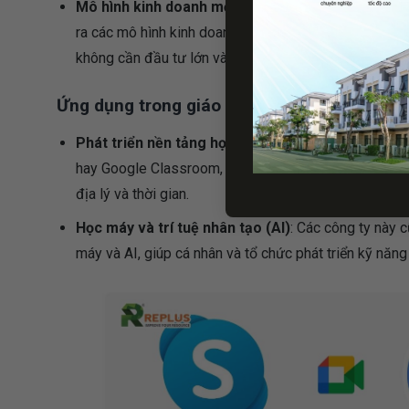
Mô hình kinh doanh mới
: Phần mềm và các dịch vụ c
ra các mô hình kinh doanh mới, giúp các doanh nghiệ
không cần đầu tư lớn vào cơ sở hạ tầng.
Ứng dụng trong giáo dục và đào tạo
Phát triển nền tảng học trực tuyến
: Các công ty p
hay Google Classroom, giúp giáo viên và học sinh ti
địa lý và thời gian.
Học máy và trí tuệ nhân tạo (AI)
: Các công ty này 
máy và AI, giúp cá nhân và tổ chức phát triển kỹ năng 