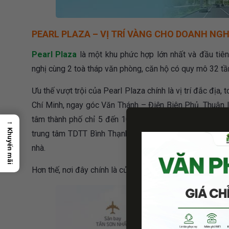
PEARL PLAZA – VỊ TRÍ VÀNG CHO DOANH NGH
Pearl Plaza
là một khu phức hợp lớn nhất và đầu tiê
nghị cùng 2 toà tháp văn phòng, căn hộ có quy mô 32 tầ
Ưu thế vượt trội của Pearl Plaza chính là vị trí đắc địa
Chí Minh, ngay góc Văn Thánh – Điện Biên Phủ. Thuận lợ
tâm thành phố chỉ 5 đến 10 phút đi xe. Liền kề các khu
→
Khuyến mãi
trung tâm TDTT Bình Thạnh, ga Metro… Với 4 lối tiếp cậ
nhà.
Hơn thế, nơi đây chính là cửa ngõ vào trung tâm, đón đầ