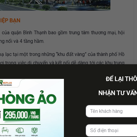
IỆP BẠN
n của quận Bình Thạnh bao gồm trung tâm thương mại, hội
ng nổi và 4 tầng hầm.
, toạ lạc tại một trong những “khu đất vàng” của thành phố Hồ
i trong việc di chuyển và kết nối dễ dàng tới các khu trung
 tiện ích như Khu du lịch Văn Thánh, Tân Cảng, trường học,
ĐỂ LẠI TH
n tạo không gian mở, gần gũi và thoải mái khi đến với toà
NHẬN TƯ VẤN
u lượng lớn khách từ phía Đông Sài Gòn.