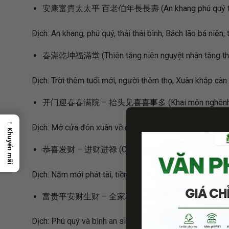
安康富貴太太平 百老伯年長長壽 (An khang phú quý thái thái 
Dịch: An khang, phú quý, thái thái bình, Bách lão bá niên,
春滿乾坤福滿堂 (Thiên tăng niên nguyệt nhân tăng th
Dịch: Trời thêm tuổi mới, người thêm thọ, Xuân khắp càn
开门迎春春满院 – 抬头见喜喜事多 (Khai môn nghênh xuân, xu
→
Dịch: Mở cửa đón xuân về đầy nhà, ngẩng đầu gặp mọi s
Khuyến mãi
恭喜发财 – 进财进禄 (Cung hỷ phát tài, Tấn tài tấn lộc
Dịch: Năm mới phát tài, tiền vô, lộc đến.
富贵平安财生财 – 全家和睦福中福 (Phú quý bình an tài sinh 
Dịch: Phú quý và bình an sinh tài, gia đình hoàn thuận sẽ