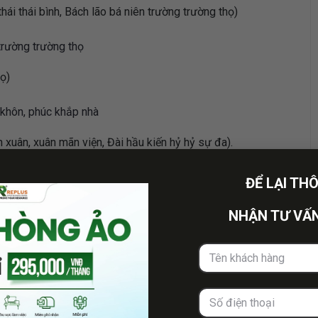
bình, Bách lão bá niên trường trường thọ)
 trường trường thọ
ọ)
 khôn, phúc khắp nhà
ân mãn viện, Đài hầu kiến hỷ hỷ sự đa).
ự đều an vui.
ĐỂ LẠI TH
).
NHẬN TƯ VẤN
tài, Toàn gia hoà mục phúc trung phúc).
 sinh phúc.