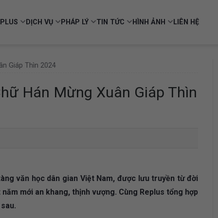
PLUS
DỊCH VỤ
PHÁP LÝ
TIN TỨC
HÌNH ẢNH
LIÊN HỆ
n Giáp Thìn 2024
Chữ Hán Mừng Xuân Giáp Thìn
àng văn học dân gian Việt Nam, được lưu truyền từ đời
 năm mới an khang, thịnh vượng. Cùng Replus tổng hợp
 sau.