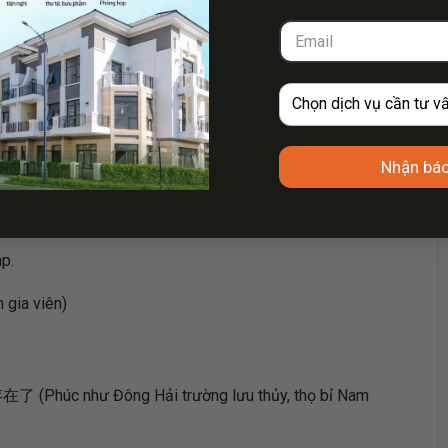
iên niên hảo, Vạn sự như ý bộ bộ cao).
u như ý để vương cao.
ng)
Nhận báo
t triển cao.
Xuân phong thường noãn.)
p.
ia viên)
 Đông Hải trường lưu thủy, thọ bỉ Nam