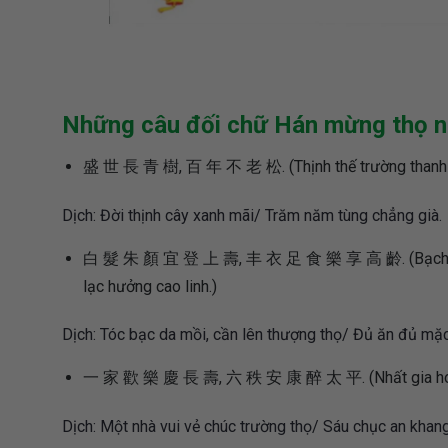
Những câu đối chữ Hán mừng thọ 
盛 世 長 青 樹, 百 年 不 老 松. (Thịnh thế trường thanh th
Dịch: Đời thịnh cây xanh mãi/ Trăm năm tùng chẳng già.
白 髮 朱 顏 宜 登 上 壽, 丰 衣 足 食 樂 享 高 齡. (Bạch phát 
lạc hưởng cao linh.)
Dịch: Tóc bạc da mồi, cần lên thượng thọ/ Đủ ăn đủ mặc,
一 家 歡 樂 慶 長 壽, 六 秩 安 康 醉 太 平. (Nhất gia hoan lạc
Dịch: Một nhà vui vẻ chúc trường thọ/ Sáu chục an khang