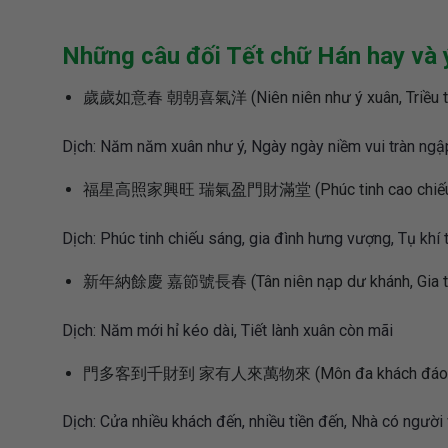
Những câu đối Tết chữ Hán hay và 
歲歲如意春 朝朝喜氣洋 (Niên niên như ý xuân, Triều tri
Dịch: Năm năm xuân như ý, Ngày ngày niềm vui tràn ngậ
福星高照家興旺 瑞氣盈門財滿堂 (Phúc tinh cao chiếu gia h
Dịch: Phúc tinh chiếu sáng, gia đình hưng vượng, Tụ khí t
新年納餘慶 嘉節號長春 (Tân niên nạp dư khánh, Gia tiết
Dịch: Năm mới hỉ kéo dài, Tiết lành xuân còn mãi
門多客到千財到 家有人來萬物來 (Môn đa khách đáo thiên tài
Dịch: Cửa nhiều khách đến, nhiều tiền đến, Nhà có người