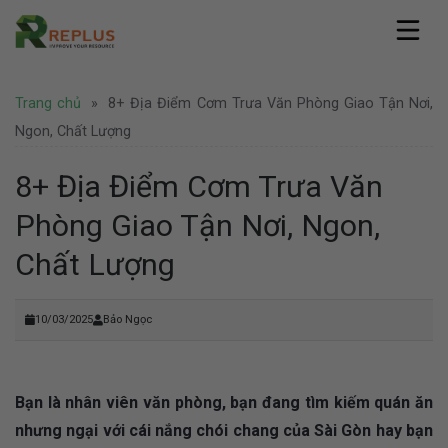
Skip
to
content
Replus
Trang chủ
»
8+ Địa Điểm Cơm Trưa Văn Phòng Giao Tận Nơi,
Giới thiệu
Dịch vụ
Hồ sơ năng lực
Ngon, Chất Lượng
Văn phòng ảo
Pháp lý
Văn phòng chia sẻ
8+ Địa Điểm Cơm Trưa Văn
Thành lập công ty
Coworking Space
Tin tức
Thành lập công ty nước ngoài
Phòng Giao Tận Nơi, Ngon,
Thuê chỗ ngồi làm việc
Văn phòng
Tư vấn pháp lý
Hình ảnh
Văn phòng trọn gói
Doanh nghiệp
Chất Lượng
Bảo hộ thương hiệu
Địa điểm Thành Phố Hồ Chí Minh
Thuê phòng họp
Khuyến mãi
Liên hệ
Địa điểm Hà Nội
Nhượng quyền thương hiệu
Hoạt động
Địa điểm nước ngoài
Văn phòng Hà Nội
10/03/2025
Bảo Ngọc
Tuyển dụng
Bạn là nhân viên văn phòng, bạn đang tìm kiếm quán ăn
nhưng ngại với cái nắng chói chang của Sài Gòn hay bạn