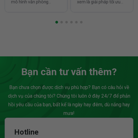
mô hình văn phòng
xem là giải pháp tối ưu
truyền thống vốn tốn kém
các cá nhân và tổ chức
và thiếu linh hoạt. Trong
đang muốn cắt giảm chi
bối cảnh đó, văn phòng
phí nhưng vẫn sở hữu địa
ảo phường Tân Sơn Hòa
chỉ kinh doanh hợp pháp,
nổi lên nhờ vị trí trung
chuyên nghiệp và đáng
tâm, pháp lý rõ ràng và
tin cậy. Nhờ lợi thế vị trí
chi phí tối ưu, giúp...
thuận lợi,...
Bạn cần tư vấn thêm?
Bạn chưa chọn được dịch vụ phù hợp? Bạn có câu hỏi về
dịch vụ của chúng tôi? Chúng tôi luôn ở đây 24/7 để phản
hồi yêu cầu của bạn, bất kể là ngày hay đêm, dù nắng hay
mưa!
Hotline