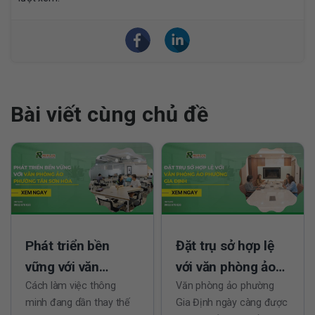
Bài viết cùng chủ đề
Phát triển bền
Đặt trụ sở hợp lệ
vững với văn
với văn phòng ảo
phòng ảo phường
Cách làm việc thông
phường Gia Định
Văn phòng ảo phường
minh đang dần thay thế
Gia Định ngày càng được
Tân Sơn Hòa