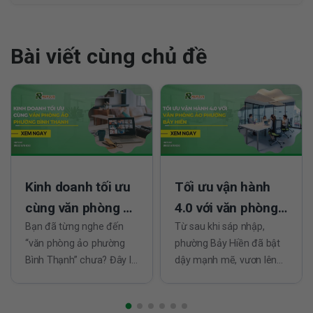
Bài viết cùng chủ đề
Kinh doanh tối ưu
Tối ưu vận hành
cùng văn phòng ảo
4.0 với văn phòng
phường Bình
Bạn đã từng nghe đến
ảo phường Bảy
Từ sau khi sáp nhập,
“văn phòng ảo phường
phường Bảy Hiền đã bật
Thạnh
Hiền
Bình Thạnh” chưa? Đây là
dậy mạnh mẽ, vươn lên
giải pháp đang được
thành khu vực chiến lược
nhiều startup và doanh
của quận Tân Bình (cũ).
nghiệp trẻ ưa chuộng vì
Với hạ tầng đồng bộ, nhịp