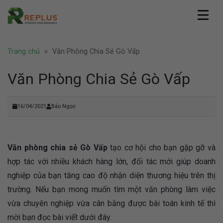
Skip
to
content
Replus
Trang chủ
»
Văn Phòng Chia Sẻ Gò Vấp
Giới thiệu
Dịch vụ
Hồ sơ năng lực
Văn phòng ảo
Văn Phòng Chia Sẻ Gò Vấp
Pháp lý
Văn phòng chia sẻ
Thành lập công ty
Coworking Space
Tin tức
Thành lập công ty nước ngoài
16/04/2021
Bảo Ngọc
Thuê chỗ ngồi làm việc
Văn phòng
Tư vấn pháp lý
Hình ảnh
Văn phòng trọn gói
Doanh nghiệp
Bảo hộ thương hiệu
Địa điểm Thành Phố Hồ Chí Minh
Thuê phòng họp
Khuyến mãi
Liên hệ
Địa điểm Hà Nội
Nhượng quyền thương hiệu
Văn phòng chia sẻ Gò Vấp
tạo cơ hội cho bạn gặp gỡ và
Hoạt động
Địa điểm nước ngoài
Văn phòng Hà Nội
Tuyển dụng
hợp tác với nhiều khách hàng lớn, đối tác mới giúp doanh
nghiệp của bạn tăng cao độ nhận diện thương hiệu trên thị
trường. Nếu bạn mong muốn tìm một văn phòng làm việc
vừa chuyên nghiệp vừa cân bằng được bài toán kinh tế thì
mời bạn đọc bài viết dưới đây.