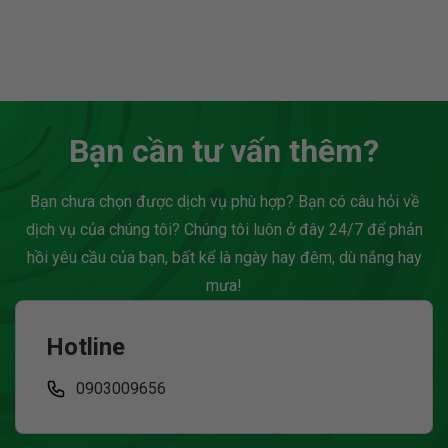
khả năng tiết kiệm ngân
sống thương mại sôi
sách và tạo dựng hình
động và dịch vụ ngày
ảnh chuyên nghiệp cho
càng hoàn thiện, nơi đây
thương hiệu. Trong kỷ
đang thu hút đông đảo...
nguyên đề cao sự cơ...
Bạn cần tư vấn thêm?
Bạn chưa chọn được dịch vụ phù hợp? Bạn có câu hỏi về
dịch vụ của chúng tôi? Chúng tôi luôn ở đây 24/7 để phản
hồi yêu cầu của bạn, bất kể là ngày hay đêm, dù nắng hay
mưa!
Hotline
0903009656