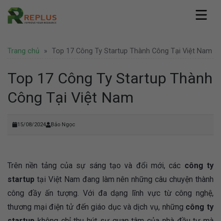
Skip
to
content
Replus
Trang chủ
»
Top 17 Công Ty Startup Thành Công Tại Việt Nam
Giới thiệu
Dịch vụ
Hồ sơ năng lực
Văn phòng ảo
Top 17 Công Ty Startup Thành
Pháp lý
Văn phòng chia sẻ
Thành lập công ty
Công Tại Việt Nam
Coworking Space
Tin tức
Thành lập công ty nước ngoài
Thuê chỗ ngồi làm việc
Văn phòng
Tư vấn pháp lý
Hình ảnh
Văn phòng trọn gói
Doanh nghiệp
15/08/2024
Bảo Ngọc
Bảo hộ thương hiệu
Địa điểm Thành Phố Hồ Chí Minh
Thuê phòng họp
Khuyến mãi
Liên hệ
Địa điểm Hà Nội
Nhượng quyền thương hiệu
Hoạt động
Địa điểm nước ngoài
Văn phòng Hà Nội
Tuyển dụng
Trên nền tảng của sự sáng tạo và đổi mới, các
công ty
startup
tại Việt Nam đang làm nên những câu chuyện thành
công đầy ấn tượng. Với đa dạng lĩnh vực từ công nghệ,
thương mại điện tử đến giáo dục và dịch vụ, những
công ty
startup
không chỉ thu hút sự quan tâm của nhà đầu tư mà