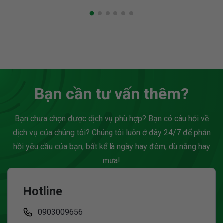
trọng giúp doanh nghiệp
bạn có thể tìm thấy
tạo ra không gian làm
những sản phẩm chất
việc hiệu quả, thúc đẩy
lượng mà không lo về giá.
sự sáng tạo và tinh thần
Với sự đa dạng và phong
làm việc của nhân viên.
phú, văn phòng phẩm
Trên thị trường hiện nay,...
Cầu Giấy đáp...
Bạn cần tư vấn thêm?
Bạn chưa chọn được dịch vụ phù hợp? Bạn có câu hỏi về
dịch vụ của chúng tôi? Chúng tôi luôn ở đây 24/7 để phản
hồi yêu cầu của bạn, bất kể là ngày hay đêm, dù nắng hay
mưa!
Hotline
0903009656