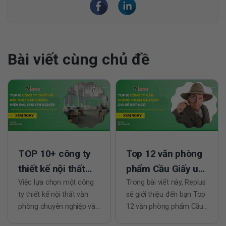
Bài viết cùng chủ đề
TOP 10+ công ty
Top 12 văn phòng
thiết kế nội thất
phẩm Cầu Giấy uy
văn phòng đẹp,
Việc lựa chọn một công
tín, giá rẻ bất ngờ
Trong bài viết này, Replus
ty thiết kế nội thất văn
sẽ giới thiệu đến bạn Top
trọn gói
phòng chuyên nghiệp và
12 văn phòng phẩm Cầu
hiện đại là bước quan
Giấy giá rẻ bất ngờ, nơi