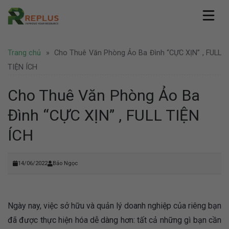
Skip
to
content
Replus
Trang chủ
»
Cho Thuê Văn Phòng Ảo Ba Đình “CỰC XỊN” , FULL
Giới thiệu
Dịch vụ
Hồ sơ năng lực
TIỆN ÍCH
Văn phòng ảo
Pháp lý
Văn phòng chia sẻ
Cho Thuê Văn Phòng Ảo Ba
Thành lập công ty
Coworking Space
Tin tức
Thành lập công ty nước ngoài
Đình “CỰC XỊN” , FULL TIỆN
Thuê chỗ ngồi làm việc
Văn phòng
Tư vấn pháp lý
Hình ảnh
Văn phòng trọn gói
Doanh nghiệp
ÍCH
Bảo hộ thương hiệu
Địa điểm Thành Phố Hồ Chí Minh
Thuê phòng họp
Khuyến mãi
Liên hệ
Địa điểm Hà Nội
Nhượng quyền thương hiệu
Hoạt động
Địa điểm nước ngoài
Văn phòng Hà Nội
14/06/2022
Bảo Ngọc
Tuyển dụng
Ngày nay, việc sở hữu và quản lý doanh nghiệp của riêng bạn
đã được thực hiện hóa dễ dàng hơn: tất cả những gì bạn cần