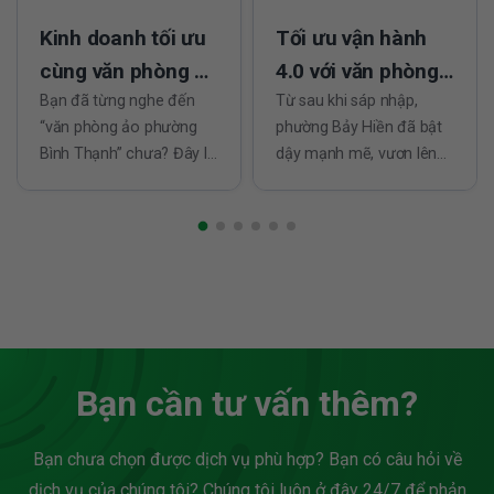
Kinh doanh tối ưu
Tối ưu vận hành
cùng văn phòng ảo
4.0 với văn phòng
phường Bình
Bạn đã từng nghe đến
ảo phường Bảy
Từ sau khi sáp nhập,
“văn phòng ảo phường
phường Bảy Hiền đã bật
Thạnh
Hiền
Bình Thạnh” chưa? Đây là
dậy mạnh mẽ, vươn lên
giải pháp đang được
thành khu vực chiến lược
nhiều startup và doanh
của quận Tân Bình (cũ).
nghiệp trẻ ưa chuộng vì
Với hạ tầng đồng bộ, nhịp
khả năng tiết kiệm ngân
sống thương mại sôi
sách và tạo dựng hình
động và dịch vụ ngày
ảnh chuyên nghiệp cho
càng hoàn thiện, nơi đây
thương hiệu. Trong kỷ
đang thu hút đông đảo...
nguyên đề cao sự cơ...
Bạn cần tư vấn thêm?
Bạn chưa chọn được dịch vụ phù hợp? Bạn có câu hỏi về
dịch vụ của chúng tôi? Chúng tôi luôn ở đây 24/7 để phản