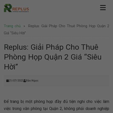
Skip
to
content
Replus
Trang chủ
»
Replus: Giải Pháp Cho Thuê Phòng Họp Quận 2
Giới thiệu
Dịch vụ
Hồ sơ năng lực
Giá “siêu Hời”
Văn phòng ảo
Pháp lý
Văn phòng chia sẻ
Replus: Giải Pháp Cho Thuê
Thành lập công ty
Coworking Space
Tin tức
Thành lập công ty nước ngoài
Phòng Họp Quận 2 Giá “siêu
Thuê chỗ ngồi làm việc
Văn phòng
Tư vấn pháp lý
Hình ảnh
Văn phòng trọn gói
Doanh nghiệp
Hời”
Bảo hộ thương hiệu
Địa điểm Thành Phố Hồ Chí Minh
Thuê phòng họp
Khuyến mãi
Liên hệ
Địa điểm Hà Nội
Nhượng quyền thương hiệu
Hoạt động
Địa điểm nước ngoài
Văn phòng Hà Nội
21/07/2023
Bảo Ngọc
Tuyển dụng
Để trang bị một phòng họp đầy đủ tiện nghi cho việc làm
việc trong văn phòng tại Quận 2, không phải doanh nghiệp