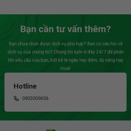
ảnh chuyên nghiệp cho
càng hoàn thiện, nơi đây
thương hiệu. Trong kỷ
đang thu hút đông đảo...
nguyên đề cao sự cơ...
Bạn cần tư vấn thêm?
Bạn chưa chọn được dịch vụ phù hợp? Bạn có câu hỏi về
dịch vụ của chúng tôi? Chúng tôi luôn ở đây 24/7 để phản
hồi yêu cầu của bạn, bất kể là ngày hay đêm, dù nắng hay
mưa!
Hotline
0903009656