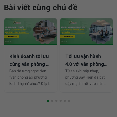
Bài viết cùng chủ đề
Kinh doanh tối ưu
Tối ưu vận hành
cùng văn phòng ảo
4.0 với văn phòng
phường Bình
Bạn đã từng nghe đến
ảo phường Bảy
Từ sau khi sáp nhập,
“văn phòng ảo phường
phường Bảy Hiền đã bật
Thạnh
Hiền
Bình Thạnh” chưa? Đây là
dậy mạnh mẽ, vươn lên
giải pháp đang được
thành khu vực chiến lược
nhiều startup và doanh
của quận Tân Bình (cũ).
nghiệp trẻ ưa chuộng vì
Với hạ tầng đồng bộ, nhịp
khả năng tiết kiệm ngân
sống thương mại sôi
sách và tạo dựng hình
động và dịch vụ ngày