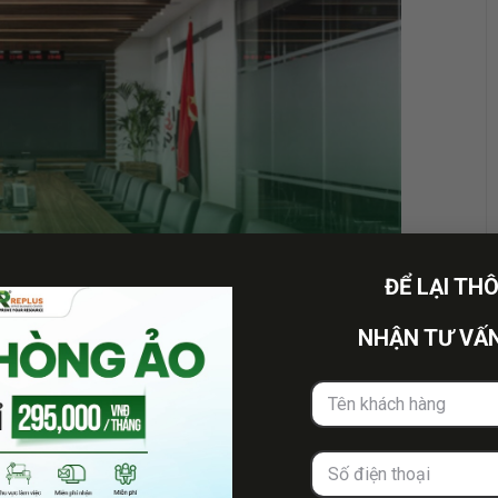
ĐỂ LẠI TH
NHẬN TƯ VẤN
uê phòng họp?