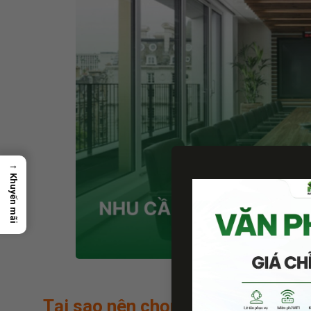
→
Khuyến mãi
Tại sao nên chọn dịch vụ cho th