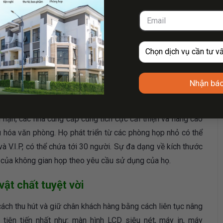
 bạc để phát triển phòng họp của riêng mình. Tuy nhiên, một
có thể họp tại nơi làm việc, dẫn đến chất lượng cuộc họp
 đời. Với những lợi ích bất ngờ sau đây, bạn có thể trở
Nhận báo
 cầu khác nhau
i hạn, các nhà cung cấp cũng tích cực cải thiện và nâng cao
 hóa văn phòng. Họ phát triển từ các phòng họp nhỏ có thể
 V.I.P, có thể chứa tới 30 người. Sự đa dạng về kích thước
c của không gian họp theo yêu cầu sử dụng của họ.
ật chất tuyệt vời
ch thu hút và giữ chân khách hàng bằng cách liên tục nâng
 tiên tiến nhất như: màn hình LCD siêu nét, máy in, máy