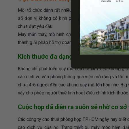
Mỗi tổ chức dành rất nhiều thời gian, công sức và tiền
số đơn vị không có kinh phí đầu tư thỏa đáng nên chỉ 
chưa đạt yêu cầu.
May mắn thay, mô hình cho thuê phòng họp TPHCM đã ra
thành giải pháp hỗ trợ doanh nghiệp:
Kích thước đa dạng đáp ứng nhiều nhu
Không chỉ phát triển quy mô của nơi làm việc không giớ
các dịch vụ văn phòng thông qua việc mở rộng và tối ưu
chứa 4-6 người đến các khung quy mô lớn hơn như Big và
này cho phép người thuê linh hoạt điều chỉnh kích thướ
Cuộc họp đã diễn ra suôn sẻ nhờ cơ sở v
Các công ty cho thuê phòng họp TPHCM ngày nay biết cá
cao dịch vụ của họ. Trang thiết bị, máy móc hiện đại