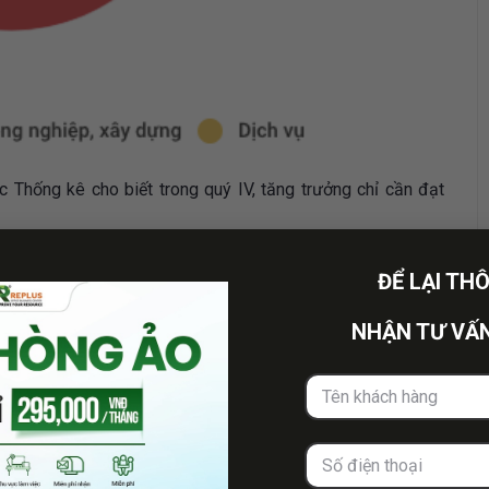
 Thống kê cho biết trong quý IV, tăng trưởng chỉ cần đạt
ĐỂ LẠI TH
háng ước tính tăng 10,6% so với cùng kỳ năm trước đạt mức
NHẬN TƯ VẤN