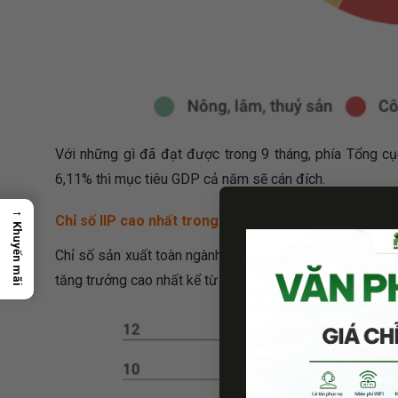
Với những gì đã đạt được trong 9 tháng, phía Tổng cục
6,11% thì mục tiêu GDP cả năm sẽ cán đích.
→
Chỉ số IIP cao nhất trong 7 năm
Khuyến mãi
Chỉ số sản xuất toàn ngành công nghiệp (IIP) trong 9 t
tăng trưởng cao nhất kể từ năm 2012 trở lại đây.