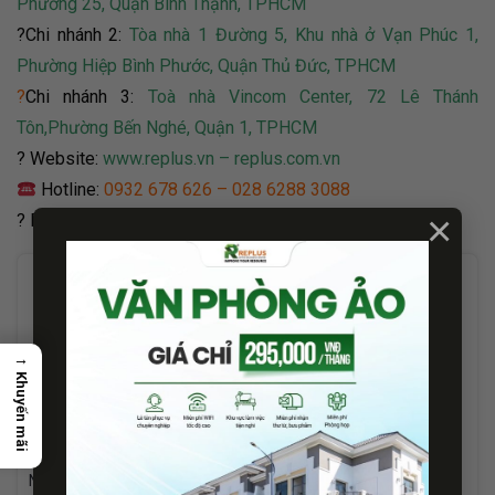
Phường 25, Quận Bình Thạnh, TPHCM
?Chi nhánh 2:
Tòa nhà 1 Đường 5, Khu nhà ở Vạn Phúc 1,
Phường Hiệp Bình Phước, Quận Thủ Đức, TPHCM
?
Chi nhánh 3:
Toà nhà Vincom Center,
72 Lê Thánh
Tôn,Phường Bến Nghé, Quận 1, TPHCM
? Website:
www.replus.vn – replus.com.vn
Hotline:
0932 678 626
–
028 6288 3088
×
? Email:
info@replus.com.vn
→
Khuyến mãi
Bảo Ngọc
Nhà biên tập và quản lý đội ngũ sản xuất nội dung tại Replus.