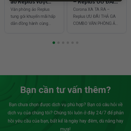
ảo Replus vượt
– Replus ƯU ĐÃI
qua đại dịch covid
Văn phòng ảo Replus
THẢ GA
Corona XA TA RA –
tung gói khuyến mãi hấp
Replus ƯU ĐÃI THẢ GA
19
dẫn đồng hành cùng
COMBO VĂN PHÒNG ẢO
doanh nghiệp vượt qua
VÀ GIẤY PHÉP KINH
đại dịch covid 19. Từ
DOANH ? Bạn là khách
tháng 9/2021 Replus cam
hàng mới: Tặng 01 gói
kết 100% ký 1 tặng 1 khi
văn phòng ảo có giá trị
thuê văn phòng tại tất cả
tương đương CHỖ NGỒI
các chi nhánh trên toàn
LÀM VIỆC ? Chỗ ngồi linh
địa bàn TP.HCM. Mọi chi
hoạt: Tặng thêm 01 chỗ
tiết...
ngồi...
Bạn cần tư vấn thêm?
Bạn chưa chọn được dịch vụ phù hợp? Bạn có câu hỏi về
dịch vụ của chúng tôi? Chúng tôi luôn ở đây 24/7 để phản
hồi yêu cầu của bạn, bất kể là ngày hay đêm, dù nắng hay
mưa!