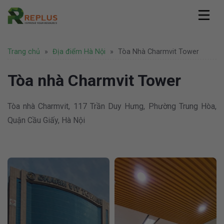
Skip
to
content
Replus
Trang chủ
»
Địa điểm Hà Nội
»
Tòa Nhà Charmvit Tower
Giới thiệu
Dịch vụ
Hồ sơ năng lực
Văn phòng ảo
Tòa nhà Charmvit Tower
Pháp lý
Văn phòng chia sẻ
Thành lập công ty
Coworking Space
Tin tức
Thành lập công ty nước ngoài
Tòa nhà Charmvit, 117 Trần Duy Hưng, Phường Trung Hòa,
Thuê chỗ ngồi làm việc
Văn phòng
Tư vấn pháp lý
Hình ảnh
Quận Cầu Giấy, Hà Nội
Văn phòng trọn gói
Doanh nghiệp
Bảo hộ thương hiệu
Địa điểm Thành Phố Hồ Chí Minh
Thuê phòng họp
Khuyến mãi
Liên hệ
Địa điểm Hà Nội
Nhượng quyền thương hiệu
Hoạt động
Địa điểm nước ngoài
Văn phòng Hà Nội
Tuyển dụng