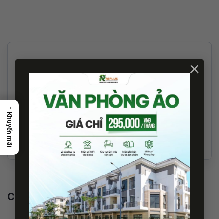
×
Gọi Hotline 2
Nhận báo giá
→
Khuyến mãi
Nhắn tin qua Zalo
Chỉ đường