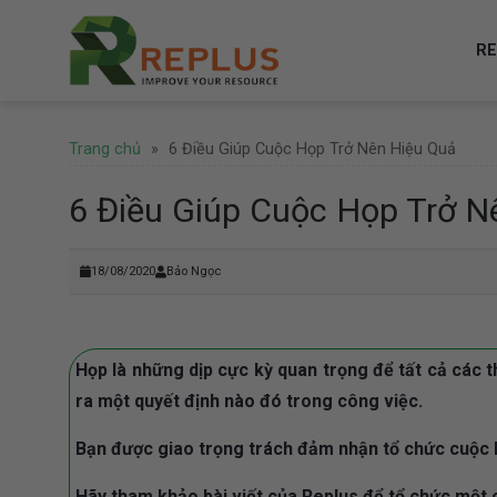
Skip
to
RE
content
Trang chủ
»
6 Điều Giúp Cuộc Họp Trở Nên Hiệu Quả
6 Điều Giúp Cuộc Họp Trở N
18/08/2020
Bảo Ngọc
Họp là những dịp cực kỳ quan trọng để tất cả các th
ra một quyết định nào đó trong công việc.
Bạn được giao trọng trách đảm nhận tổ chức cuộc 
Hãy tham khảo bài viết của Replus để tổ chức một 