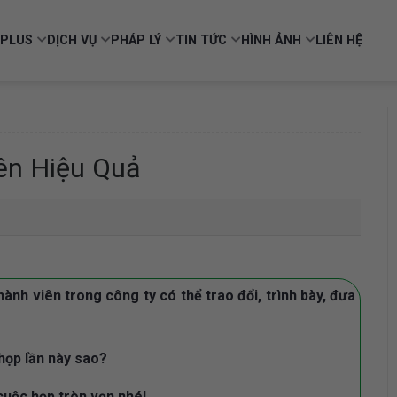
PLUS
DỊCH VỤ
PHÁP LÝ
TIN TỨC
HÌNH ẢNH
LIÊN HỆ
ên Hiệu Quả
ành viên trong công ty có thể trao đổi, trình bày, đưa
họp lần này sao?
cuộc họp tròn vẹn nhé!