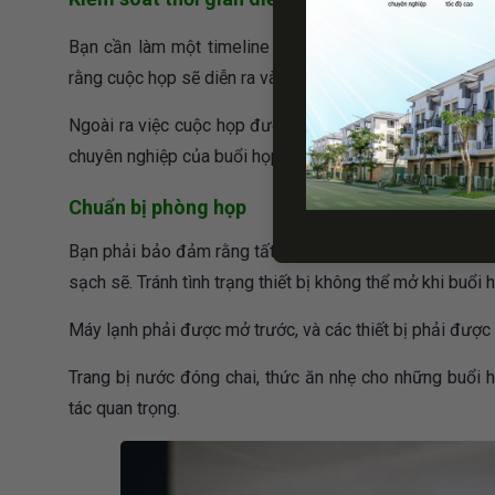
Bạn cần làm một timeline rõ ràng về các khoảng thời 
rằng cuộc họp sẽ diễn ra và kết thúc thật đúng giờ. Tránh
Ngoài ra việc cuộc họp được đảm bảo về thời gian cũng 
chuyên nghiệp của buổi họp.
Chuẩn bị phòng họp
Bạn phải bảo đảm rằng tất cả những thiết bị sử dụng, p
sạch sẽ. Tránh tình trạng thiết bị không thể mở khi buổi 
Máy lạnh phải được mở trước, và các thiết bị phải được
Trang bị nước đóng chai, thức ăn nhẹ cho những buổi 
tác quan trọng.