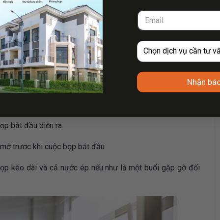
gian diễn ra trong một cuộc họp. Mục đích là để bảo đảm
 tình trạng ảnh hưởng đến lịch trình của khách tham gia.
thể hiện rằng bạn là một người có tố chất quản trị lẫn sự
Nhận báo
hục vụ cho buổi họp luôn trong tình trạng sử dụng được và
họp bắt đầu diễn ra.
 mở trươc khi cuộc bọp bắt đầu
họp kéo dài và cả nước ép nếu như là một buổi gặp gỡ đối