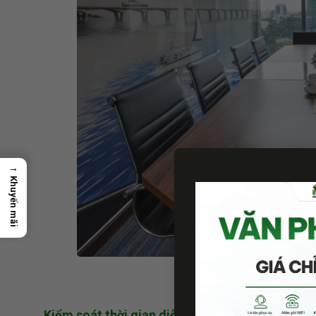
→
Khuyến mãi
phòng họp thoáng
Kiểm soát thời gian diễn ra cuộc họp.